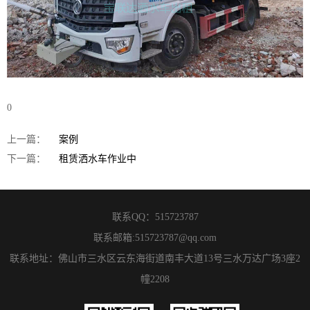
0
上一篇：
案例
下一篇：
租赁洒水车作业中
联系QQ：
515723787
联系邮箱:
515723787@qq.com
联系地址：佛山市三水区云东海街道南丰大道13号三水万达广场3座2
幢2208