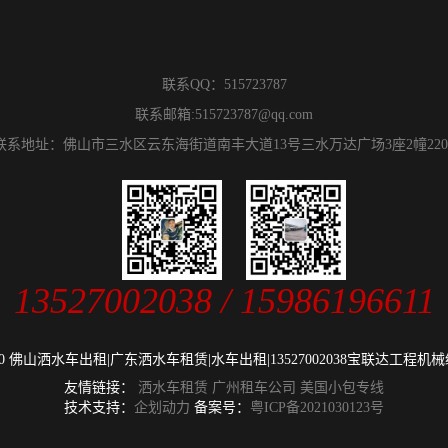
联系QQ：
515723787
联系邮箱:
515723787@qq.com
联系地址：佛山市三水区云东海街道南丰大道13号三水万达广场3座2幢220
13527002038 / 15986196611
 © 2020 佛山洒水车出租|广东洒水车租赁|水车出租|13527002038宝联达工程
友情链接：
洒水车租赁
广州租车公司
美国小包专线
技术支持：
企划动力
备案号：
粤ICP备2021030123号