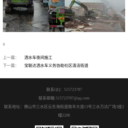
0
上一篇：
洒水车夜间施工
下一篇：
宝联达洒水车义务协助社区清洁街道
联系QQ：
515723787
联系邮箱:
515723787@qq.com
联系地址：佛山市三水区云东海街道南丰大道13号三水万达广场3座2
幢2208