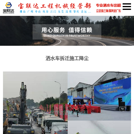
洒水车拆迁施工降尘