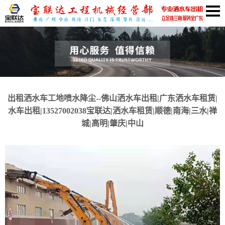
出租洒水车工地喷水降尘--佛山洒水车出租|广东洒水车租赁|
水车出租|13527002038宝联达|洒水车租赁|顺德|南海|三水|禅
城|高明|肇庆|中山